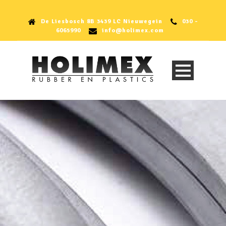
De Liesbosch 8B 3439 LC Nieuwegein
030 -
6065990
info@holimex.com